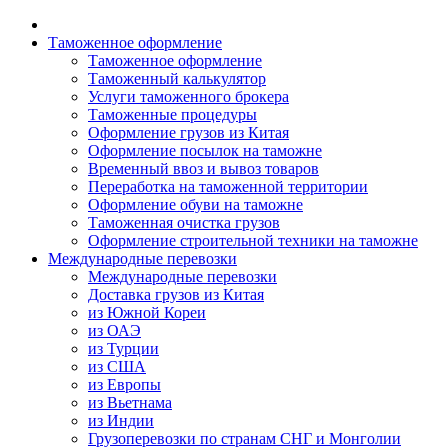
Таможенное оформление
Таможенное оформление
Таможенный калькулятор
Услуги таможенного брокера
Таможенные процедуры
Оформление грузов из Китая
Оформление посылок на таможне
Временный ввоз и вывоз товаров
Переработка на таможенной территории
Оформление обуви на таможне
Таможенная очистка грузов
Оформление строительной техники на таможне
Международные перевозки
Международные перевозки
Доставка грузов из Китая
из Южной Кореи
из ОАЭ
из Турции
из США
из Европы
из Вьетнама
из Индии
Грузоперевозки по странам СНГ и Монголии