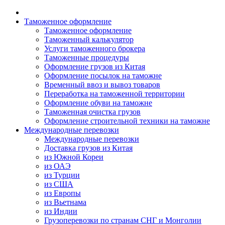
Таможенное оформление
Таможенное оформление
Таможенный калькулятор
Услуги таможенного брокера
Таможенные процедуры
Оформление грузов из Китая
Оформление посылок на таможне
Временный ввоз и вывоз товаров
Переработка на таможенной территории
Оформление обуви на таможне
Таможенная очистка грузов
Оформление строительной техники на таможне
Международные перевозки
Международные перевозки
Доставка грузов из Китая
из Южной Кореи
из ОАЭ
из Турции
из США
из Европы
из Вьетнама
из Индии
Грузоперевозки по странам СНГ и Монголии