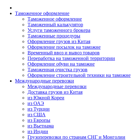
Таможенное оформление
Таможенное оформление
Таможенный калькулятор
Услуги таможенного брокера
Таможенные процедуры
Оформление грузов из Китая
Оформление посылок на таможне
Временный ввоз и вывоз товаров
Переработка на таможенной территории
Оформление обуви на таможне
Таможенная очистка грузов
Оформление строительной техники на таможне
Международные перевозки
Международные перевозки
Доставка грузов из Китая
из Южной Кореи
из ОАЭ
из Турции
из США
из Европы
из Вьетнама
из Индии
Грузоперевозки по странам СНГ и Монголии