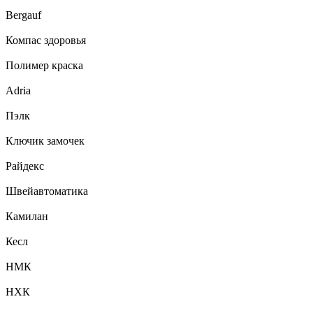
Bergauf
Компас здоровья
Полимер краска
Adria
Пэлк
Ключик замочек
Райдекс
Швейавтоматика
Камилан
Кесл
НМК
НХК