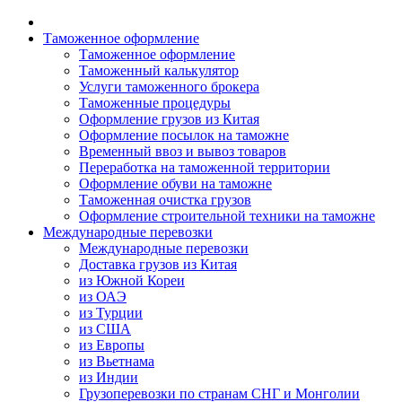
Таможенное оформление
Таможенное оформление
Таможенный калькулятор
Услуги таможенного брокера
Таможенные процедуры
Оформление грузов из Китая
Оформление посылок на таможне
Временный ввоз и вывоз товаров
Переработка на таможенной территории
Оформление обуви на таможне
Таможенная очистка грузов
Оформление строительной техники на таможне
Международные перевозки
Международные перевозки
Доставка грузов из Китая
из Южной Кореи
из ОАЭ
из Турции
из США
из Европы
из Вьетнама
из Индии
Грузоперевозки по странам СНГ и Монголии