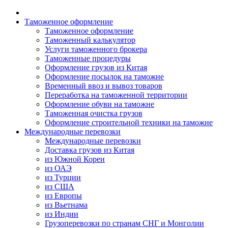
Таможенное оформление
Таможенное оформление
Таможенный калькулятор
Услуги таможенного брокера
Таможенные процедуры
Оформление грузов из Китая
Оформление посылок на таможне
Временный ввоз и вывоз товаров
Переработка на таможенной территории
Оформление обуви на таможне
Таможенная очистка грузов
Оформление строительной техники на таможне
Международные перевозки
Международные перевозки
Доставка грузов из Китая
из Южной Кореи
из ОАЭ
из Турции
из США
из Европы
из Вьетнама
из Индии
Грузоперевозки по странам СНГ и Монголии