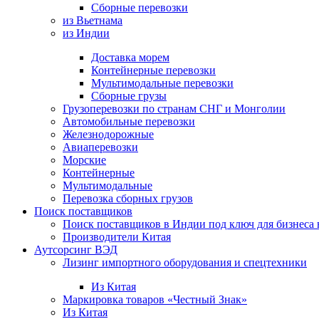
Сборные перевозки
из Вьетнама
из Индии
Доставка морем
Контейнерные перевозки
Мультимодальные перевозки
Сборные грузы
Грузоперевозки по странам СНГ и Монголии
Автомобильные перевозки
Железнодорожные
Авиаперевозки
Морские
Контейнерные
Мультимодальные
Перевозка сборных грузов
Поиск поставщиков
Поиск поставщиков в Индии под ключ для бизнеса 
Производители Китая
Аутсорсинг ВЭД
Лизинг импортного оборудования и спецтехники
Из Китая
Маркировка товаров «Честный Знак»
Из Китая