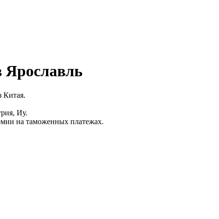
в Ярославль
 Китая.
рия, Иу.
омии на таможенных платежах.