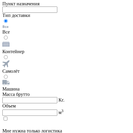
Пункт назначения
Тип доставки
Все
Контейнер
Самолёт
Машина
Масса брутто
Кг.
Объем
3
м
Мне нужна только логистика