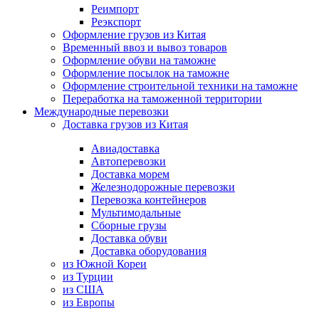
Реимпорт
Реэкспорт
Оформление грузов из Китая
Временный ввоз и вывоз товаров
Оформление обуви на таможне
Оформление посылок на таможне
Оформление строительной техники на таможне
Переработка на таможенной территории
Международные перевозки
Доставка грузов из Китая
Авиадоставка
Автоперевозки
Доставка морем
Железнодорожные перевозки
Перевозка контейнеров
Мультимодальные
Сборные грузы
Доставка обуви
Доставка оборудования
из Южной Кореи
из Турции
из США
из Европы