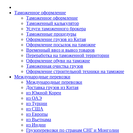
Таможенное оформление
Таможенное оформление
Таможенный калькулятор
Услуги таможенного брокера
Таможенные процедуры
Оформление грузов из Китая
Оформление посылок на таможне
Временный ввоз и вывоз товаров
Переработка на таможенной территории
Оформление обуви на таможне
Таможенная очистка грузов
Оформление строительной техники на таможне
Международные перевозки
Международные перевозки
Доставка грузов из Китая
из Южной Кореи
из ОАЭ
из Турции
из США
из Европы
из Вьетнама
из Индии
Грузоперевозки по странам СНГ и Монголии